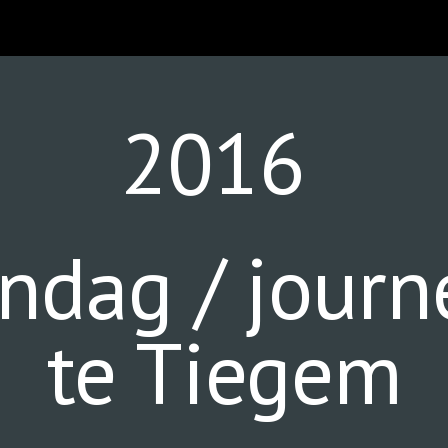
ip to main content
Skip to navigat
2016 
ndag / journé
te Tiegem