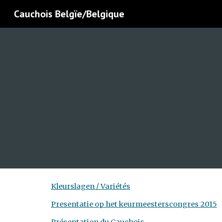
Cauchois Belgïe/Belgique
Sk
Kleurslagen / Variétés
Presentatie op het keurmeesterscongres 2015