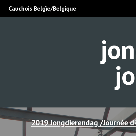
Cauchois Belgïe/Belgique
Sk
jon
j
2019 Jongdierendag /Journée d'