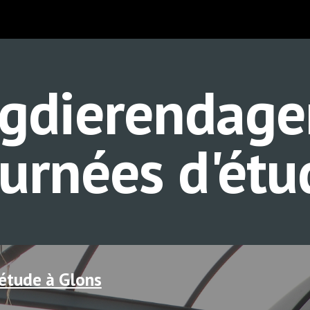
ip to main content
Skip to navigat
gdierendagen
ournées d'étu
étude à Glons