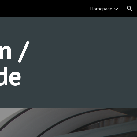
Homepage
ion
 / 
de