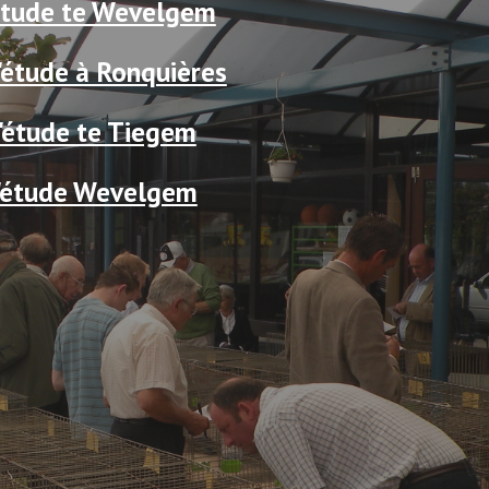
'étude te Wevelgem
'étude à Ronquières
'étude te Tiegem
d'étude Wevelgem